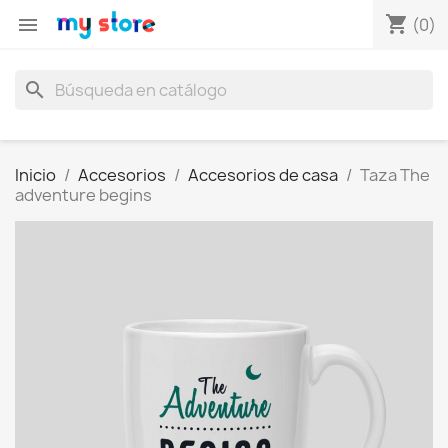
shopping_cart

(0)
search
Inicio
Accesorios
Accesorios de casa
Taza The
adventure begins