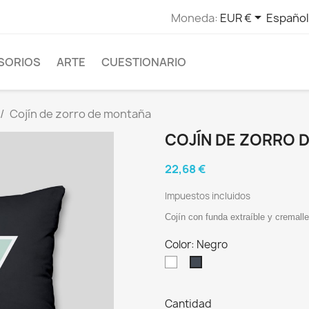

Moneda:
EUR €
Español
SORIOS
ARTE
CUESTIONARIO
Cojín de zorro de montaña
COJÍN DE ZORRO 
22,68 €
Impuestos incluidos
Cojín con funda extraíble y cremalle
Color: Negro
Blanco
Negro
Cantidad