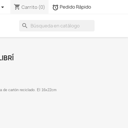
shopping_cart

Pedido Rápido
Carrito
(0)
alarm
search
IBRÍ
a de cartón reciclado. El 16x22cm